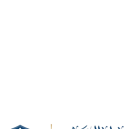
نرحب بزيارة عملائنا الى مقرالشركة
لتقديم الخدمات القانونية والاستشارات.
زيارة ميدانية
زيارة احد ممثلي الشركة من محامين
ومستشارين الى مقر عملك لتقديم