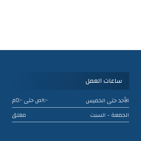
ساعات العمل
٨:٠٠ص حتى ٥:٠٠م
الأحد حتى الخميس
مغلق
الجمعة - السبت