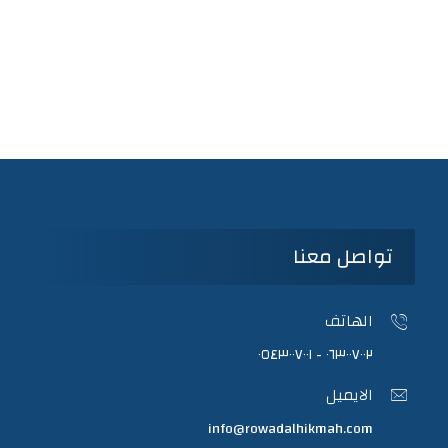
تواصل معنا
الهاتف
٠٦٣٠٠٧٠٠٢ - ٠٥٤٣٠٠٧٠٠١
الايميل
info@rowadalhikmah.com