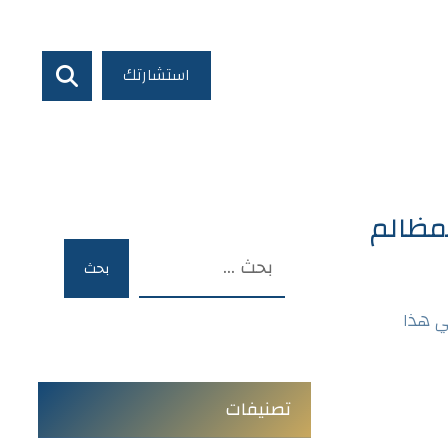
استشارتك
لمظالم
بحث
ي هذا
تصنيفات