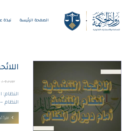
الصفحة الرئيسة
نبذة ع
اللائح
٢٠٢٣-٠٩-٠١
النظام: ا
النظام – 
اقرأ أك