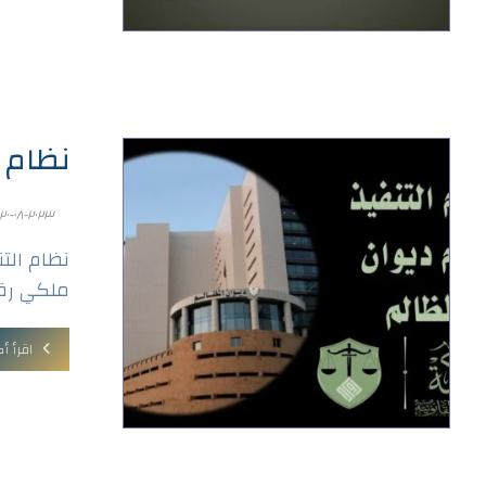
نظام ا
٢٠٢٣-٠٨-٢٠
ملكي رقم (م/١٥) وتاريخ ١٤٤٣/١/٢٧ه
اقرأ أك