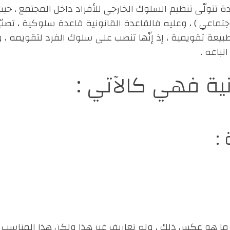
بالإنجليزية Legal rule – هي : ( قاعدة تتولّى تنظيم السلوك الخارجي للأفراد داخل المجتمع 
جتماعي ) ، وعليه فالقاعدة القانونية قاعدة سلوكية ، تصبّ
طبيعة تقويمية ، إذ إنّها تنصب على سلوك الفرد لتقويمه ،
باعه .
ونية فهي كالآتي :
:
ى ما هو عكس ذلك ، وله تعاريف غير هذا ولكن هذا المناسب ل