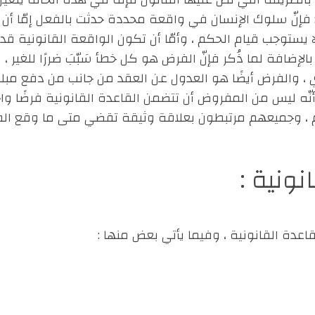
: فإنّ سلوك الإنسان في واقعة محددة حدثت بالفعل إمّا أن ي
ا يستوجب قيام الحكم ، وأمّا أن تكون الواقعة القانونية ق
إضافة لما ذُكر فإنّ الفرض هو كل خطأ سَبّبَ ضررًا للغير ، 
 ، والفرض أيضًا هو العدول عن العقد من جانب من دفع مبلغ
أنّه ليس من المفروض أن تتضمن القاعدة القانونية فرضًا واحد
كم ، وجميعهم مرتبطون بعلاقة وثيقة تقضي متى ما وقع ال
نونية :
قاعدة القانونية ، وفيما يأتي بعض منها :