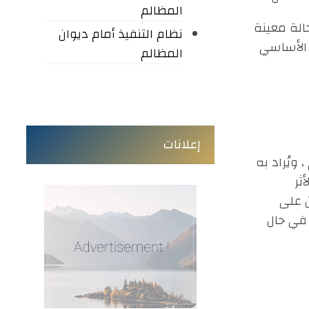
المظالم
الة معينة
نظام التنفيذ أمام ديوان
 الأساسي
المظالم
إعلانات
ويُراد به
ثر
ن على
 في حال