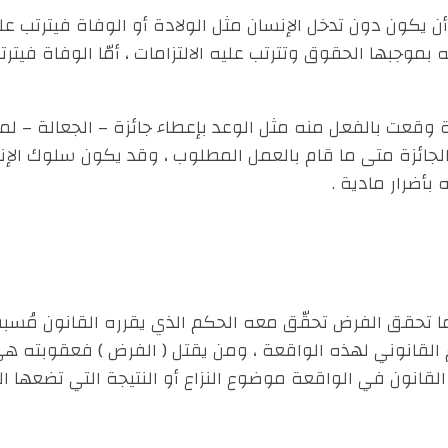
 أن يكون دون تدخل الإنسان مثل الولادة أو الوفاة فيترتب 
موجبها الحقوق وتترتب عليه الالتزامات ، أمّا الوفاة فيترت
ية وقعت بالفعل منه مثل الوعد بإعطاء جائزة – الجعالة – ل
جائزة متى ما قام بالعمل المطلوب ، وقد يكون سلوك الإن
بأضرار مادية .
 ما تحقق الفرض تحقّق معه الحكم الذي يقرره القانون مُسبقً
لقانوني لهذه الواقعة ، ومن يقتل ( الفرض ) فعقوبته هي 
القانون في الواقعة موضوع النزاع أو النتيجة التي تضعها ا