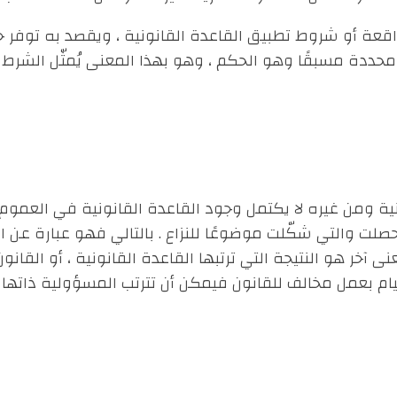
واقعة أو شروط تطبيق القاعدة القانونية ، ويقصد به توفر ح
ي محددة مسبقًا وهو الحكم ، وهو بهذا المعنى يُمثّل الشرط
ية ومن غيره لا يكتمل وجود القاعدة القانونية في العموم ، 
ت والتي شكّلت موضوعًا للنزاع . بالتالي فهو عبارة عن الأ
عنى آخر هو النتيجة التي ترتبها القاعدة القانونية ، أو القانو
لقيام بعمل مخالف للقانون فيمكن أن تترتب المسؤولية ذاتها