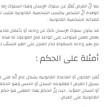
بما أنّ الفرض يُعبّر عن سلوك الإنسان وهذا السلوك إما
الولادة أنّ الشخص يكتسب الشخصية القانونية فتثبت له ب
فقدانه للشخصية القانونية .
قد يكون سلوك الإنسان ناتجًا عن إرادته أو بأعمال ماد
بعمل معين فيتوجب على الواعد منح الموعود له هذه ال
نتج بغير إرادته كسقوط جدار المنزل على الغير فتسبّب له 
أمثلة على الحكم :
يُقرر القانون أو القاعدة القانونية بشكل عام أنّه متى
يسرق ( الفرض ) فعقوبته السجن أو الحبس وهو الحكم ا
أو السجن المؤبد ، حيث إنّ الحكم بهذا المعنى هو حكم 
القانونية على الفرض .