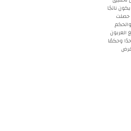
كون ناتجًا
د حصلت
والحكم
 العربون
ًا وحكمًا
فرض